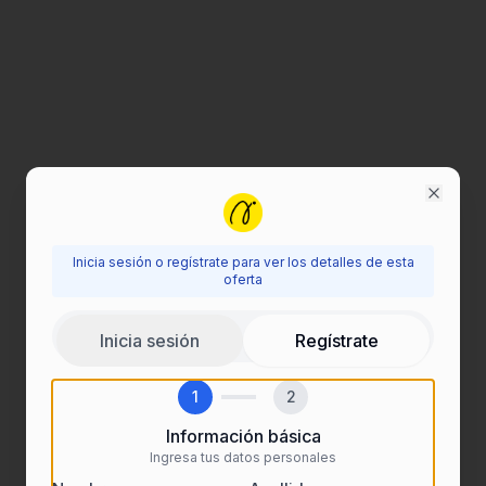
Close
Inicia sesión o regístrate para ver los detalles de esta
Inicia sesión para ver esta oferta
oferta
Regístrate o inicia sesión para acceder a todos los
Inicia sesión
Regístrate
detalles de las ofertas de empleo.
1
2
Información básica
Ingresa tus datos personales