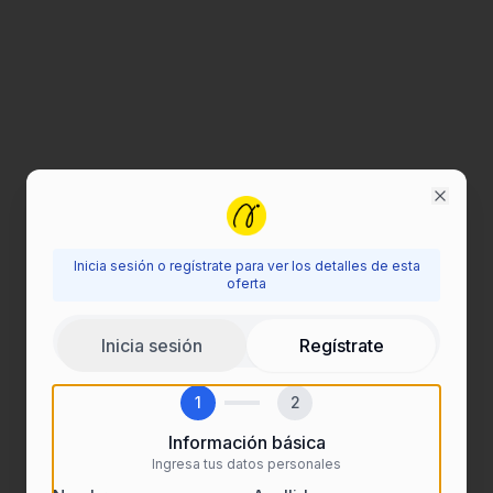
Close
Inicia sesión o regístrate para ver los detalles de esta
Inicia sesión para ver esta oferta
oferta
Regístrate o inicia sesión para acceder a todos los
Inicia sesión
Regístrate
detalles de las ofertas de empleo.
1
2
Información básica
Ingresa tus datos personales