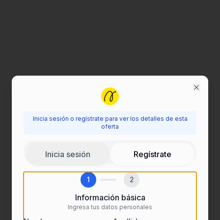
Close
Inicia sesión o regístrate para ver los detalles de esta
Inicia sesión para ver esta oferta
oferta
Regístrate o inicia sesión para acceder a todos los
Inicia sesión
Regístrate
detalles de las ofertas de empleo.
1
2
Información básica
Ingresa tus datos personales