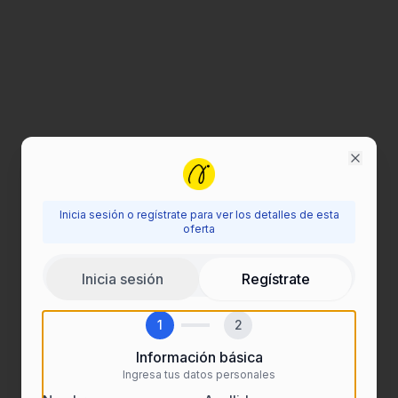
Close
Inicia sesión o regístrate para ver los detalles de esta
Inicia sesión para ver esta oferta
oferta
Regístrate o inicia sesión para acceder a todos los
Inicia sesión
Regístrate
detalles de las ofertas de empleo.
1
2
Información básica
Ingresa tus datos personales